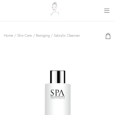
Home
/
Skin Care
/
Reiniging
/ Salicylic Cleanser