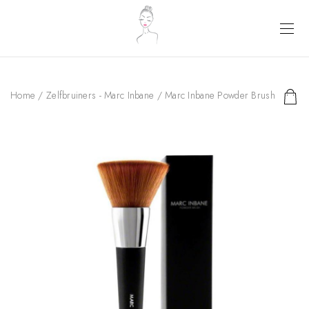
Home
/
Zelfbruiners - Marc Inbane
/ Marc Inbane Powder Brush